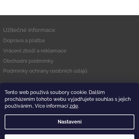
Z
á
Užitečné informace
p
a
Doprava a platba
t
Vrácení zboží a reklamace
í
Obchodní podmínky
Podmínky ochrany osobních údajů
Tento web používá soubory cookie. Dalším
Kontakt
procházením tohoto webu vyjadřujete souhlas s jejich
používáním.. Více informací
zde
.
info@dubar.cz
tel.: +420 777 225 269
Nastavení
IČ: 25317547