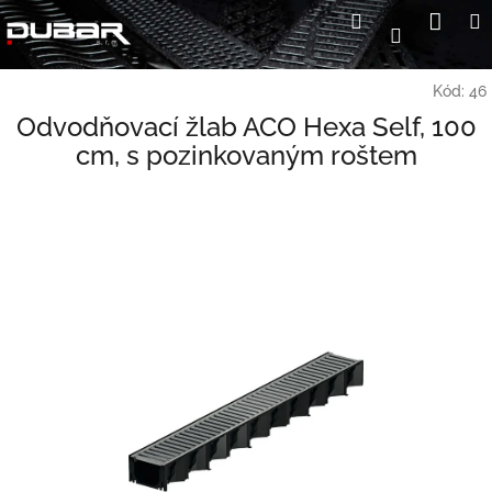
Přejít
Nák
Hledat
Přihlášení
na
koší
obsah
Kód:
46
Odvodňovací žlab ACO Hexa Self, 100
cm, s pozinkovaným roštem