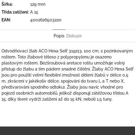
Šířka
:
129 mm
Třída zatížení
:
A 15
EAN
:
4002626503220
Popis
Diskuze
Odvodňovací žlab ACO Hexa Self 319213, 100 cm, s pozinkovaným
roštem. Toto žlabové těleso z polypropylenu je osazeno
plastovým roštem. Bezšroubová aretace roštu umožňuje volný
přístup do žlabu a tím pádem snadné čištění. Žlaby ACO Hexa Self
jsou pro použití velmi flexibilní (možnost dělení žlabů v délce 0,5
m, zkrácení v jakékoliv délce, spojování do tvaru L a T nebo X,
předtvarování spodního odtoku). Žlaby jsou navíc vhodné pro
pojezd osobních automobilů, jelikož disponují zátěžovou třídou A
15, díky tkeré vydrží zatížení až do 15 kN, neboli 1,5 tuny.
Z