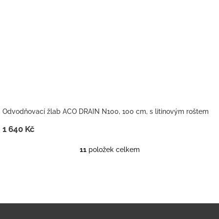
Odvodňovací žlab ACO DRAIN N100, 100 cm, s litinovým roštem
1 640 Kč
11
položek celkem
O
v
l
á
d
a
Z
c
í