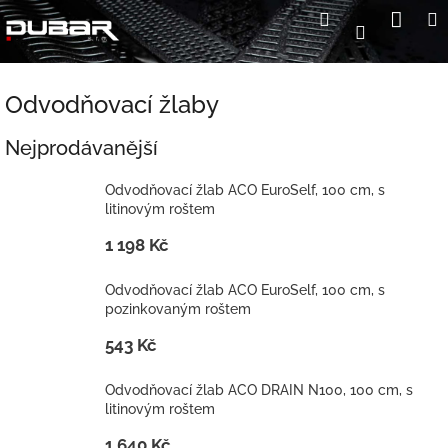
Přejít
Nák
Hledat
Přihlášení
na
koší
obsah
Odvodňovací žlaby
Nejprodávanější
Odvodňovací žlab ACO EuroSelf, 100 cm, s
litinovým roštem
1 198 Kč
Odvodňovací žlab ACO EuroSelf, 100 cm, s
pozinkovaným roštem
543 Kč
Odvodňovací žlab ACO DRAIN N100, 100 cm, s
litinovým roštem
1 640 Kč