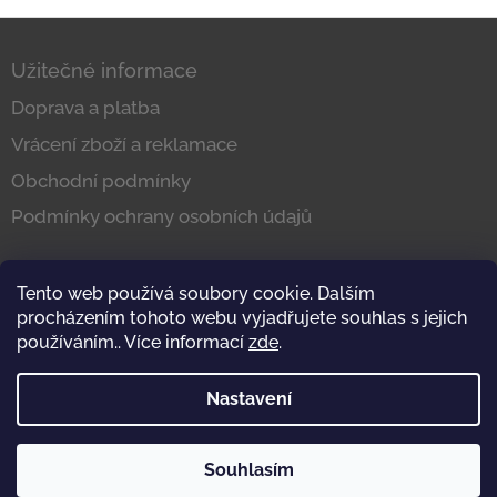
Z
á
Užitečné informace
p
a
Doprava a platba
t
Vrácení zboží a reklamace
í
Obchodní podmínky
Podmínky ochrany osobních údajů
Tento web používá soubory cookie. Dalším
Kontakt
procházením tohoto webu vyjadřujete souhlas s jejich
používáním.. Více informací
zde
.
info@dubar.cz
tel.: +420 777 225 269
Nastavení
IČ: 25317547
Souhlasím