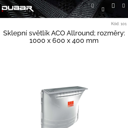
Přejít
Nák
Hledat
Přihlášení
na
koší
obsah
Kód:
101
Sklepní světlík ACO Allround; rozměry:
1000 x 600 x 400 mm