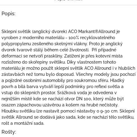
Popis:
Sklepní světlík (anglický dvorek) ACO Markant®Allround je
vyroben z moderního materiálu - 100% recyklovatelného
polypropylenu zesíleného skelnými vlákny. Proto je anglický
dvorek tvarově stálý během celé životnosti. Při případné
deformaci se netvoří praskliny. Zatížení je přes kotevní místa
rozloženo do skořepiny světlíku. Díky vlastnostem tohoto
materiálu je možno použít sklepní světlík ACO Allround i v hlubších
zástavbách než tomu bylo doposud. Všechny modely jsou pochozí
a pojízdné osobními automobily pro soukromou sféru. Hladký
povrh a bílá barva vytváří lepší podmínky pro reflexi světla a
vstup do sklepních prostor. Srážková voda je odvedena v
nejnižším místě kde se nachází otvor DN 100, který může být
osazen zápachovou uzávěrou a košem na hrubé nečistoty.
Hloubku světlíku lze nastavit pomocí nástavby o 9-30 cm. Sklepní
světlík Allround se dodává jako sada, kde se nachází tělo světlíku,
rošt a montážní sada.
Rošty: