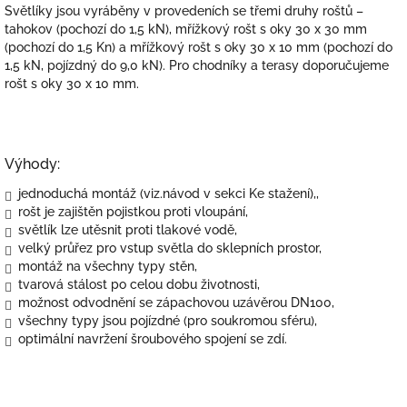
Světlíky jsou vyráběny v provedeních se třemi druhy roštů –
tahokov (pochozí do 1,5 kN), mřížkový rošt s oky 30 x 30 mm
(pochozí do 1,5 Kn) a mřížkový rošt s oky 30 x 10 mm (
pochozí do
1,5 kN, pojízdný do 9,0 kN)
.
Pro chodníky a terasy doporučujeme
rošt s oky 30 x 10 mm.
Výhody:
jednoduchá montáž (viz.návod v sekci Ke stažení),,
rošt je zajištěn pojistkou proti vloupání,
světlík lze utěsnit proti tlakové vodě,
velký průřez pro vstup světla do sklepních prostor,
montáž na všechny typy stěn,
tvarová stálost po celou dobu životnosti,
možnost odvodnění se zápachovou uzávěrou DN100,
všechny typy jsou pojízdné (pro soukromou sféru),
optimální navržení šroubového spojení se zdí.