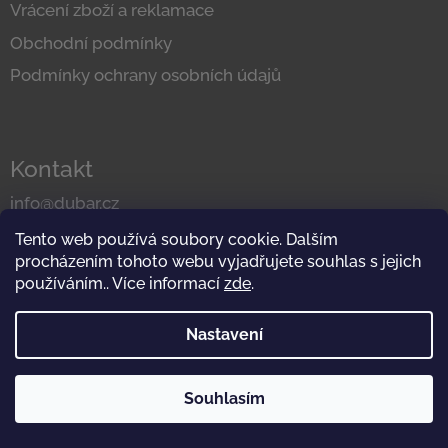
Vrácení zboží a reklamace
í
Obchodní podmínky
Podmínky ochrany osobních údajů
Kontakt
info@dubar.cz
tel.: +420 777 225 269
Tento web používá soubory cookie. Dalším
IČ: 25317547
procházením tohoto webu vyjadřujete souhlas s jejich
používáním.. Více informací
zde
.
Nastavení
Souhlasím